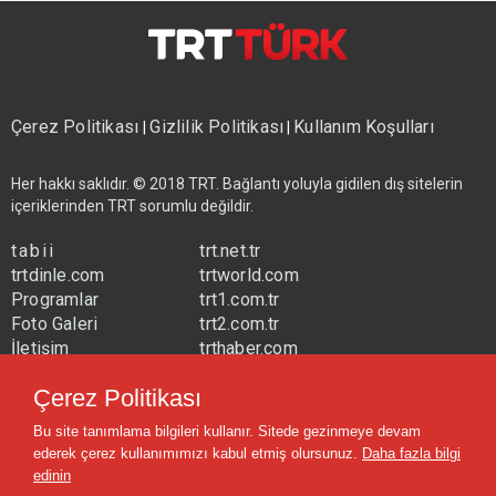
Çerez Politikası
Gizlilik Politikası
Kullanım Koşulları
|
|
Her hakkı saklıdır. © 2018 TRT. Bağlantı yoluyla gidilen dış sitelerin
içeriklerinden TRT sorumlu değildir.
tabii
trt.net.tr
trtdinle.com
trtworld.com
Programlar
trt1.com.tr
Foto Galeri
trt2.com.tr
İletişim
trthaber.com
Yayın Frekansları
trtspor.com.tr
Çerez Politikası
trtavaz.com.tr
Bu site tanımlama bilgileri kullanır. Sitede gezinmeye devam
trtmuzik.net.tr
ederek çerez kullanımımızı kabul etmiş olursunuz.
Daha fazla bilgi
trtcocuk.net.tr
edinin