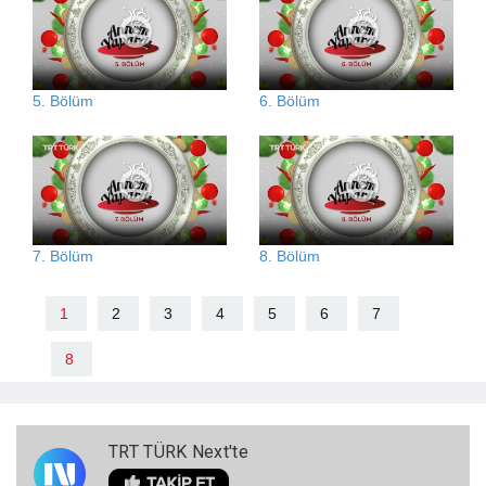
5. Bölüm
6. Bölüm
7. Bölüm
8. Bölüm
1
2
3
4
5
6
7
8
TRT TÜRK Next'te