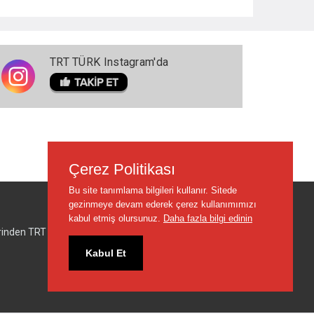
TRT TÜRK Instagram'da
Çerez Politikası
Bu site tanımlama bilgileri kullanır. Sitede
gezinmeye devam ederek çerez kullanımımızı
kabul etmiş olursunuz.
Daha fazla bilgi edinin
lerinden TRT sorumlu değildir.
Kabul Et