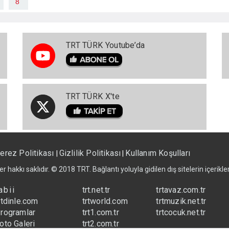
8
TRT TÜRK Youtube’da
TRT TÜRK X'te
erez Politikası
Gizlilik Politikası
Kullanım Koşulları
|
|
er hakkı saklıdır. © 2018 TRT. Bağlantı yoluyla gidilen dış sitelerin içerik
abii
trt.net.tr
trtavaz.com.tr
rtdinle.com
trtworld.com
trtmuzik.net.tr
rogramlar
trt1.com.tr
trtcocuk.net.tr
oto Galeri
trt2.com.tr