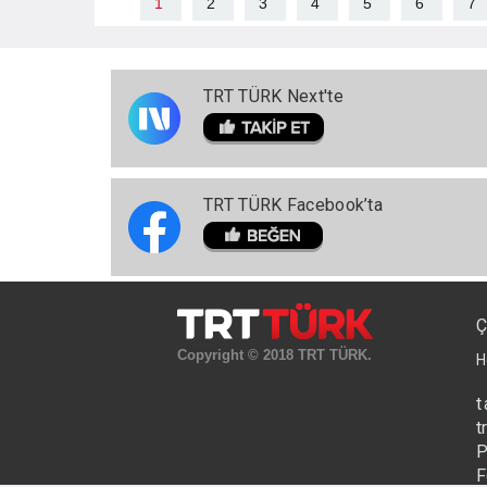
1
2
3
4
5
6
7
TRT TÜRK Next'te
TRT TÜRK Facebook’ta
Ç
Copyright © 2018 TRT TÜRK.
H
t
t
P
F