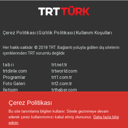
Çerez Politikası
Gizlilik Politikası
Kullanım Koşulları
|
|
Her hakkı saklıdır. © 2018 TRT. Bağlantı yoluyla gidilen dış sitelerin
içeriklerinden TRT sorumlu değildir.
tabii
trt.net.tr
trtdinle.com
trtworld.com
Programlar
trt1.com.tr
Foto Galeri
trt2.com.tr
İletişim
trthaber.com
Yayın Frekansları
trtspor.com.tr
Çerez Politikası
trtavaz.com.tr
Bu site tanımlama bilgileri kullanır. Sitede gezinmeye devam
trtmuzik.net.tr
ederek çerez kullanımımızı kabul etmiş olursunuz.
Daha fazla bilgi
trtcocuk.net.tr
edinin