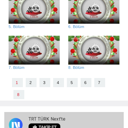
5. Bölüm
6. Bölüm
7. Bölüm
8. Bölüm
1
2
3
4
5
6
7
8
TRT TÜRK Next'te