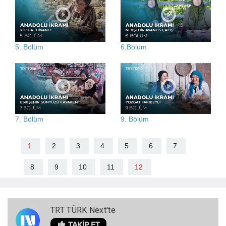
5. Bölüm
6.Bölüm
7. Bölüm
9. Bölüm
1
2
3
4
5
6
7
8
9
10
11
12
TRT TÜRK Next'te