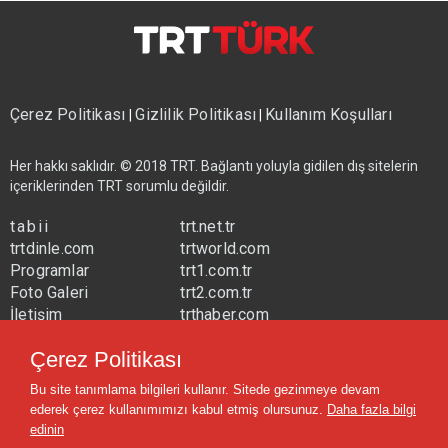
Çerez Politikası
Gizlilik Politikası
Kullanım Koşulları
|
|
Her hakkı saklıdır. © 2018 TRT. Bağlantı yoluyla gidilen dış sitelerin
içeriklerinden TRT sorumlu değildir.
tabii
trt.net.tr
trtdinle.com
trtworld.com
Programlar
trt1.com.tr
Foto Galeri
trt2.com.tr
İletişim
trthaber.com
Yayın Frekansları
trtspor.com.tr
Çerez Politikası
trtavaz.com.tr
Bu site tanımlama bilgileri kullanır. Sitede gezinmeye devam
trtmuzik.net.tr
ederek çerez kullanımımızı kabul etmiş olursunuz.
Daha fazla bilgi
trtcocuk.net.tr
edinin