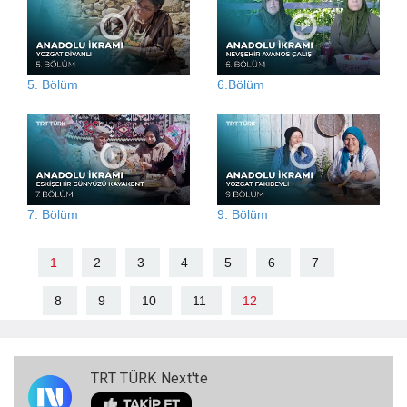
5. Bölüm
6.Bölüm
7. Bölüm
9. Bölüm
1
2
3
4
5
6
7
8
9
10
11
12
TRT TÜRK Next'te