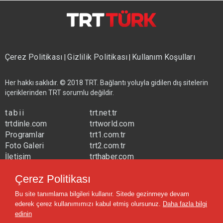
Çerez Politikası
Gizlilik Politikası
Kullanım Koşulları
|
|
Her hakkı saklıdır. © 2018 TRT. Bağlantı yoluyla gidilen dış sitelerin
içeriklerinden TRT sorumlu değildir.
tabii
trt.net.tr
trtdinle.com
trtworld.com
Programlar
trt1.com.tr
Foto Galeri
trt2.com.tr
İletişim
trthaber.com
Yayın Frekansları
trtspor.com.tr
Çerez Politikası
trtavaz.com.tr
Bu site tanımlama bilgileri kullanır. Sitede gezinmeye devam
trtmuzik.net.tr
ederek çerez kullanımımızı kabul etmiş olursunuz.
Daha fazla bilgi
trtcocuk.net.tr
edinin