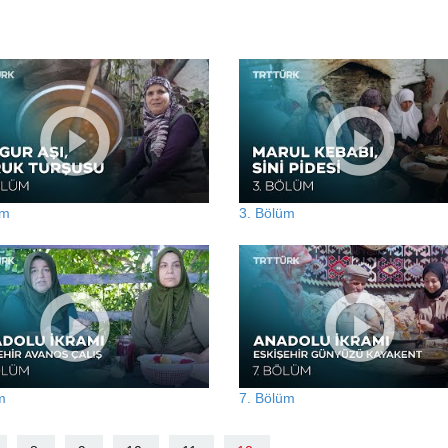
üm
3. Bölüm
m
7. Bölüm