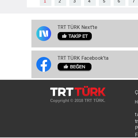
1
2
3
4
5
6
7
TRT TÜRK Next'te
TRT TÜRK Facebook’ta
Ç
Copyright © 2018 TRT TÜRK.
H
t
t
P
F