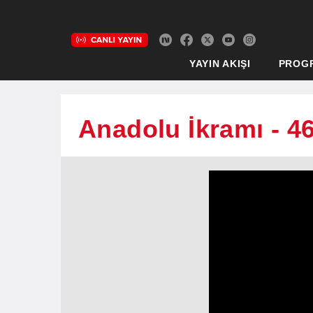
YAYIN AKIŞI
PROG
Anadolu İkramı - 4