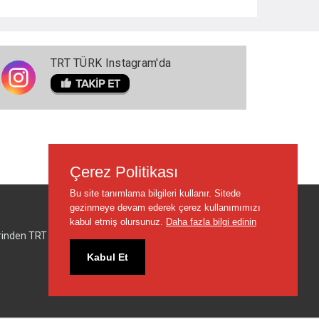
TRT TÜRK Instagram'da
Çerez Politikası
Bu site tanımlama bilgileri kullanır. Sitede
gezinmeye devam ederek çerez kullanımımızı
kabul etmiş olursunuz.
Daha fazla bilgi edinin
lerinden TRT sorumlu değildir.
Kabul Et