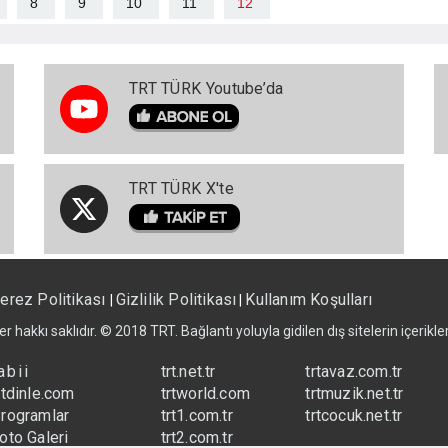
8
9
10
11
12
TRT TÜRK Youtube’da
TRT TÜRK X'te
erez Politikası
Gizlilik Politikası
Kullanım Koşulları
|
|
er hakkı saklıdır. © 2018 TRT. Bağlantı yoluyla gidilen dış sitelerin içerik
abii
trt.net.tr
trtavaz.com.tr
rtdinle.com
trtworld.com
trtmuzik.net.tr
rogramlar
trt1.com.tr
trtcocuk.net.tr
oto Galeri
trt2.com.tr