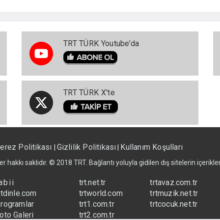
TRT TÜRK Youtube’da
TRT TÜRK X'te
erez Politikası
Gizlilik Politikası
Kullanım Koşulları
|
|
er hakkı saklıdır. © 2018 TRT. Bağlantı yoluyla gidilen dış sitelerin içerik
abii
trt.net.tr
trtavaz.com.tr
rtdinle.com
trtworld.com
trtmuzik.net.tr
rogramlar
trt1.com.tr
trtcocuk.net.tr
oto Galeri
trt2.com.tr