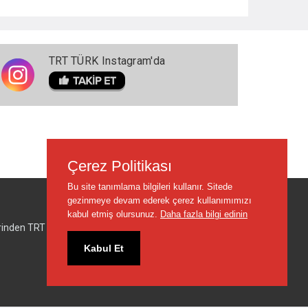
TRT TÜRK Instagram'da
Çerez Politikası
Bu site tanımlama bilgileri kullanır. Sitede
gezinmeye devam ederek çerez kullanımımızı
kabul etmiş olursunuz.
Daha fazla bilgi edinin
lerinden TRT sorumlu değildir.
Kabul Et