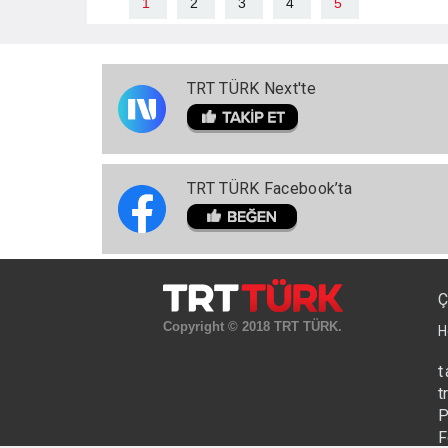
1
2
3
4
5
TRT TÜRK Next'te
TRT TÜRK Facebook’ta
Ç
Copyright © 2018 TRT TÜRK.
H
t
t
P
F