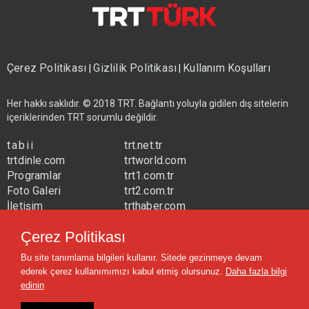
Çerez Politikası
Gizlilik Politikası
Kullanım Koşulları
|
|
Her hakkı saklıdır. © 2018 TRT. Bağlantı yoluyla gidilen dış sitelerin
içeriklerinden TRT sorumlu değildir.
tabii
trt.net.tr
trtdinle.com
trtworld.com
Programlar
trt1.com.tr
Foto Galeri
trt2.com.tr
İletişim
trthaber.com
Yayın Frekansları
trtspor.com.tr
Çerez Politikası
trtavaz.com.tr
Bu site tanımlama bilgileri kullanır. Sitede gezinmeye devam
trtmuzik.net.tr
ederek çerez kullanımımızı kabul etmiş olursunuz.
Daha fazla bilgi
trtcocuk.net.tr
edinin