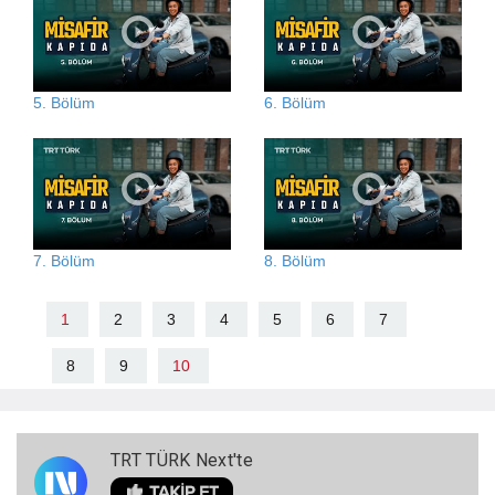
5. Bölüm
6. Bölüm
7. Bölüm
8. Bölüm
1
2
3
4
5
6
7
8
9
10
TRT TÜRK Next'te