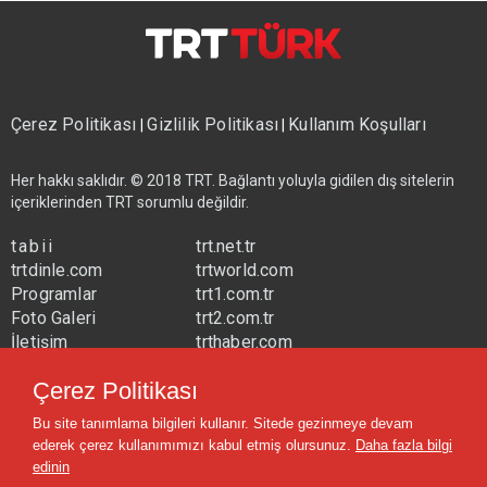
Çerez Politikası
Gizlilik Politikası
Kullanım Koşulları
|
|
Her hakkı saklıdır. © 2018 TRT. Bağlantı yoluyla gidilen dış sitelerin
içeriklerinden TRT sorumlu değildir.
tabii
trt.net.tr
trtdinle.com
trtworld.com
Programlar
trt1.com.tr
Foto Galeri
trt2.com.tr
İletişim
trthaber.com
Yayın Frekansları
trtspor.com.tr
Çerez Politikası
trtavaz.com.tr
Bu site tanımlama bilgileri kullanır. Sitede gezinmeye devam
trtmuzik.net.tr
ederek çerez kullanımımızı kabul etmiş olursunuz.
Daha fazla bilgi
trtcocuk.net.tr
edinin