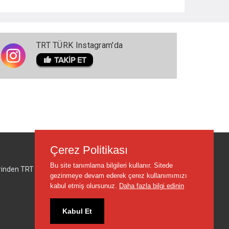
TRT TÜRK Instagram'da
Çerez Politikası
Bu site tanımlama bilgileri kullanır. Sitede
lerinden TRT sorumlu değildir.
gezinmeye devam ederek çerez kullanımımızı
kabul etmiş olursunuz.
Daha fazla bilgi edinin
Kabul Et