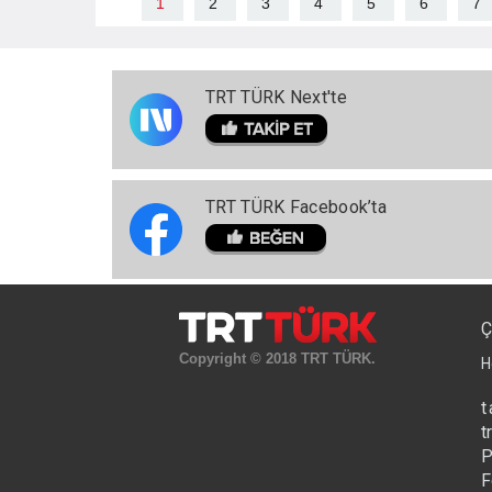
1
2
3
4
5
6
7
TRT TÜRK Next'te
TRT TÜRK Facebook’ta
Ç
Copyright © 2018 TRT TÜRK.
H
t
t
P
F