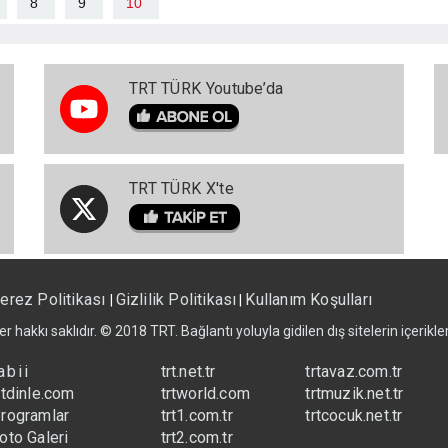
8
9
10
TRT TÜRK Youtube’da
TRT TÜRK X'te
erez Politikası
Gizlilik Politikası
Kullanım Koşulları
|
|
er hakkı saklıdır. © 2018 TRT. Bağlantı yoluyla gidilen dış sitelerin içerik
abii
trt.net.tr
trtavaz.com.tr
rtdinle.com
trtworld.com
trtmuzik.net.tr
rogramlar
trt1.com.tr
trtcocuk.net.tr
oto Galeri
trt2.com.tr