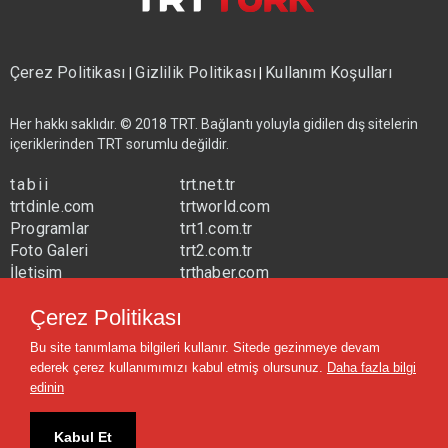
Çerez Politikası
Gizlilik Politikası
Kullanım Koşulları
|
|
Her hakkı saklıdır. © 2018 TRT. Bağlantı yoluyla gidilen dış sitelerin
içeriklerinden TRT sorumlu değildir.
tabii
trt.net.tr
trtdinle.com
trtworld.com
Programlar
trt1.com.tr
Foto Galeri
trt2.com.tr
İletişim
trthaber.com
Yayın Frekansları
trtspor.com.tr
Çerez Politikası
trtavaz.com.tr
Bu site tanımlama bilgileri kullanır. Sitede gezinmeye devam
trtmuzik.net.tr
ederek çerez kullanımımızı kabul etmiş olursunuz.
Daha fazla bilgi
trtcocuk.net.tr
edinin
Kabul Et