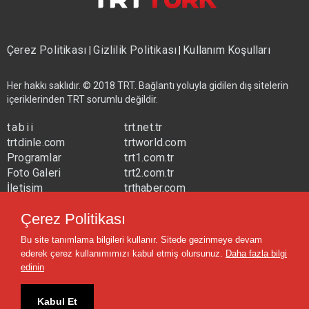
Çerez Politikası
Gizlilik Politikası
Kullanım Koşulları
|
|
Her hakkı saklıdır. © 2018 TRT. Bağlantı yoluyla gidilen dış sitelerin
içeriklerinden TRT sorumlu değildir.
tabii
trt.net.tr
trtdinle.com
trtworld.com
Programlar
trt1.com.tr
Foto Galeri
trt2.com.tr
İletişim
trthaber.com
Yayın Frekansları
trtspor.com.tr
Çerez Politikası
trtavaz.com.tr
Bu site tanımlama bilgileri kullanır. Sitede gezinmeye devam
trtmuzik.net.tr
ederek çerez kullanımımızı kabul etmiş olursunuz.
Daha fazla bilgi
trtcocuk.net.tr
edinin
Kabul Et