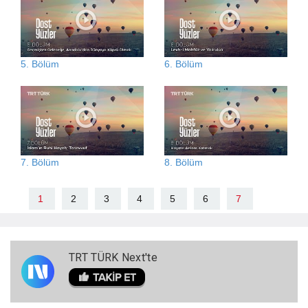
5. Bölüm
6. Bölüm
7. Bölüm
8. Bölüm
1
2
3
4
5
6
7
TRT TÜRK Next'te