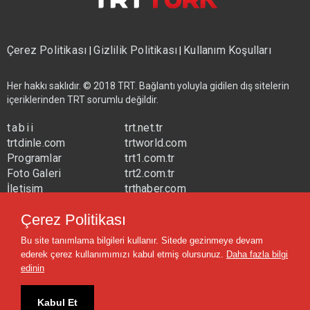
Çerez Politikası
Gizlilik Politikası
Kullanım Koşulları
|
|
Her hakkı saklıdır. © 2018 TRT. Bağlantı yoluyla gidilen dış sitelerin
içeriklerinden TRT sorumlu değildir.
tabii
trt.net.tr
trtdinle.com
trtworld.com
Programlar
trt1.com.tr
Foto Galeri
trt2.com.tr
İletişim
trthaber.com
Yayın Frekansları
trtspor.com.tr
Çerez Politikası
trtavaz.com.tr
Bu site tanımlama bilgileri kullanır. Sitede gezinmeye devam
trtmuzik.net.tr
ederek çerez kullanımımızı kabul etmiş olursunuz.
Daha fazla bilgi
trtcocuk.net.tr
edinin
Kabul Et