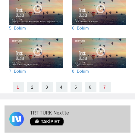
5. Bölüm
6. Bölüm
7. Bölüm
8. Bölüm
1
2
3
4
5
6
7
TRT TÜRK Next'te