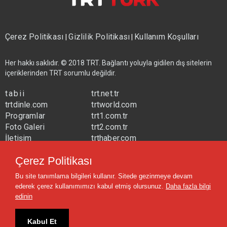
Çerez Politikası
Gizlilik Politikası
Kullanım Koşulları
|
|
Her hakkı saklıdır. © 2018 TRT. Bağlantı yoluyla gidilen dış sitelerin
içeriklerinden TRT sorumlu değildir.
tabii
trt.net.tr
trtdinle.com
trtworld.com
Programlar
trt1.com.tr
Foto Galeri
trt2.com.tr
İletişim
trthaber.com
Yayın Frekansları
trtspor.com.tr
Çerez Politikası
trtavaz.com.tr
Bu site tanımlama bilgileri kullanır. Sitede gezinmeye devam
trtmuzik.net.tr
ederek çerez kullanımımızı kabul etmiş olursunuz.
Daha fazla bilgi
trtcocuk.net.tr
edinin
Kabul Et