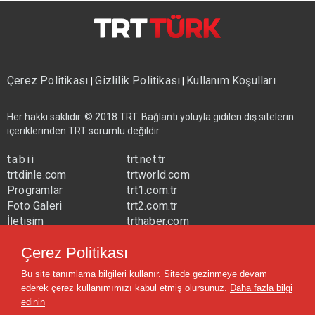
Çerez Politikası
Gizlilik Politikası
Kullanım Koşulları
|
|
Her hakkı saklıdır. © 2018 TRT. Bağlantı yoluyla gidilen dış sitelerin
içeriklerinden TRT sorumlu değildir.
tabii
trt.net.tr
trtdinle.com
trtworld.com
Programlar
trt1.com.tr
Foto Galeri
trt2.com.tr
İletişim
trthaber.com
Yayın Frekansları
trtspor.com.tr
Çerez Politikası
trtavaz.com.tr
Bu site tanımlama bilgileri kullanır. Sitede gezinmeye devam
trtmuzik.net.tr
ederek çerez kullanımımızı kabul etmiş olursunuz.
Daha fazla bilgi
trtcocuk.net.tr
edinin