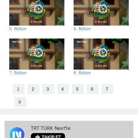
5. Bölüm
6. Bölüm
7. Bölüm
8. Bölüm
1
2
3
4
5
6
7
8
TRT TÜRK Next'te