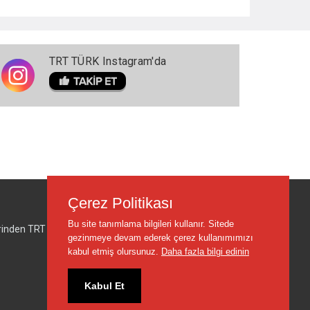
TRT TÜRK Instagram'da
Çerez Politikası
Bu site tanımlama bilgileri kullanır. Sitede
lerinden TRT sorumlu değildir.
gezinmeye devam ederek çerez kullanımımızı
kabul etmiş olursunuz.
Daha fazla bilgi edinin
Kabul Et