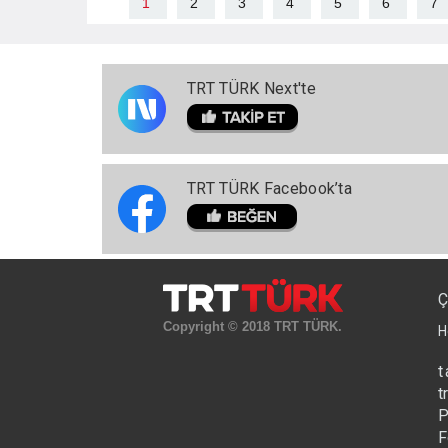
1
2
3
4
5
6
7
TRT TÜRK Next'te
TRT TÜRK Facebook’ta
Ç
Copyright © 2018 TRT TÜRK.
H
t
t
P
F