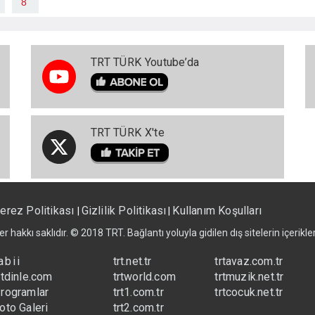
8
TRT TÜRK Youtube’da
TRT TÜRK X'te
erez Politikası
Gizlilik Politikası
Kullanım Koşulları
|
|
er hakkı saklıdır. © 2018 TRT. Bağlantı yoluyla gidilen dış sitelerin içerik
abii
trt.net.tr
trtavaz.com.tr
rtdinle.com
trtworld.com
trtmuzik.net.tr
rogramlar
trt1.com.tr
trtcocuk.net.tr
oto Galeri
trt2.com.tr