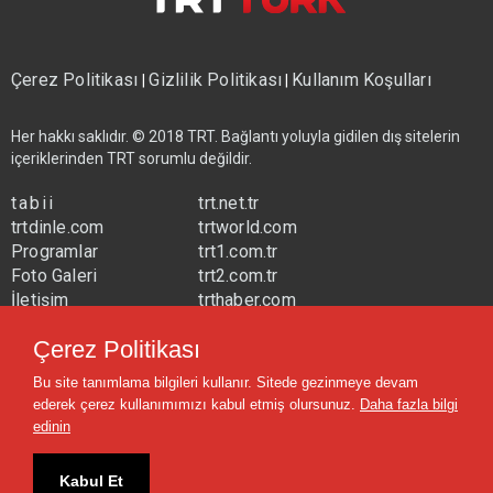
Çerez Politikası
Gizlilik Politikası
Kullanım Koşulları
|
|
Her hakkı saklıdır. © 2018 TRT. Bağlantı yoluyla gidilen dış sitelerin
içeriklerinden TRT sorumlu değildir.
tabii
trt.net.tr
trtdinle.com
trtworld.com
Programlar
trt1.com.tr
Foto Galeri
trt2.com.tr
İletişim
trthaber.com
Yayın Frekansları
trtspor.com.tr
Çerez Politikası
trtavaz.com.tr
Bu site tanımlama bilgileri kullanır. Sitede gezinmeye devam
trtmuzik.net.tr
ederek çerez kullanımımızı kabul etmiş olursunuz.
Daha fazla bilgi
trtcocuk.net.tr
edinin
Kabul Et