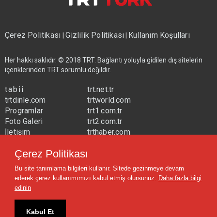
Çerez Politikası
Gizlilik Politikası
Kullanım Koşulları
|
|
Her hakkı saklıdır. © 2018 TRT. Bağlantı yoluyla gidilen dış sitelerin
içeriklerinden TRT sorumlu değildir.
tabii
trt.net.tr
trtdinle.com
trtworld.com
Programlar
trt1.com.tr
Foto Galeri
trt2.com.tr
İletişim
trthaber.com
Yayın Frekansları
trtspor.com.tr
Çerez Politikası
trtavaz.com.tr
Bu site tanımlama bilgileri kullanır. Sitede gezinmeye devam
trtmuzik.net.tr
ederek çerez kullanımımızı kabul etmiş olursunuz.
Daha fazla bilgi
trtcocuk.net.tr
edinin
Kabul Et