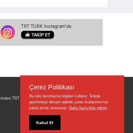
TRT TÜRK Instagram'da
Çerez Politikası
Bu site tanımlama bilgileri kullanır. Sitede
lerinden TRT sorumlu değildir.
gezinmeye devam ederek çerez kullanımımızı
kabul etmiş olursunuz.
Daha fazla bilgi edinin
Kabul Et