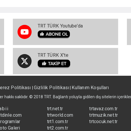
TRT TÜRK Youtube’da
TRT TÜRK X'te
erez Politikası
Gizlilik Politikası
Kullanım Koşulları
|
|
er hakkı saklıdır. © 2018 TRT. Bağlantı yoluyla gidilen dış sitelerin içerik
abii
trt.net.tr
trtavaz.com.tr
rtdinle.com
trtworld.com
trtmuzik.net.tr
rogramlar
trt1.com.tr
trtcocuk.net.tr
oto Galeri
trt2.com.tr