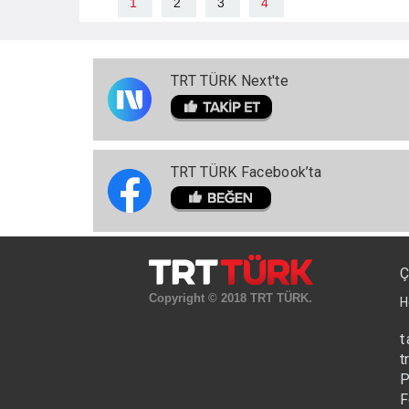
1
2
3
4
TRT TÜRK Next'te
TRT TÜRK Facebook’ta
Ç
Copyright © 2018 TRT TÜRK.
H
t
t
P
F