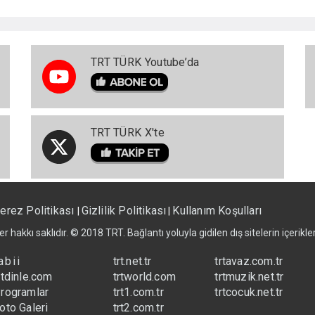
TRT TÜRK Youtube’da
TRT TÜRK X'te
erez Politikası
Gizlilik Politikası
Kullanım Koşulları
|
|
er hakkı saklıdır. © 2018 TRT. Bağlantı yoluyla gidilen dış sitelerin içerik
abii
trt.net.tr
trtavaz.com.tr
rtdinle.com
trtworld.com
trtmuzik.net.tr
rogramlar
trt1.com.tr
trtcocuk.net.tr
oto Galeri
trt2.com.tr