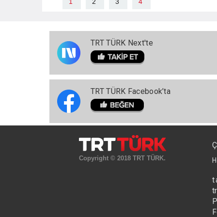
1
2
3
4
TRT TÜRK Next'te
TRT TÜRK Facebook’ta
Ç
Copyright © 2018 TRT TÜRK.
H
t
t
P
F