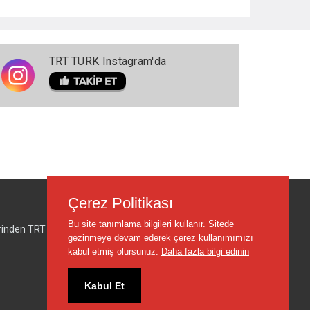
TRT TÜRK Instagram'da
Çerez Politikası
Bu site tanımlama bilgileri kullanır. Sitede
lerinden TRT sorumlu değildir.
gezinmeye devam ederek çerez kullanımımızı
kabul etmiş olursunuz.
Daha fazla bilgi edinin
Kabul Et