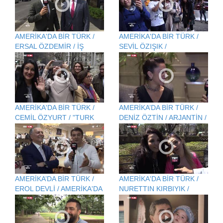
AMERİKA'DA BİR TÜRK /
AMERİKA'DA BİR TÜRK /
ERSAL ÖZDEMİR / İŞ
SEVİL ÖZIŞIK /
ADAMI / BİNA
AMERİKA'DA AVUKATLIK
RESTORASYONU
MESLEĞİ
AMERİKA'DA BİR TÜRK /
AMERİKA’DA BİR TÜRK /
CEMİL ÖZYURT / "TURK
DENİZ ÖZTİN / ARJANTİN /
OF AMERİCA" DERGİSİ
TANGO DERSLERİ
GENEL YAYIN YÖNETMENİ
AMERİKA’DA BİR TÜRK /
AMERİKA'DA BİR TÜRK /
EROL DEVLİ / AMERİKA'DA
NURETTIN KIRBIYIK /
ÇANTA SEKTÖRÜ - MODA
AMERİKA'DA
FAYTONCULUK