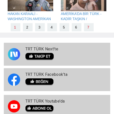
HAKAN KARAALİ -
AMERİKA’DA BİR TÜRK -
WASHINGTON AMERİKAN
KADİR TAŞKIN /
POLİSİ
AMERİKA'DA TÜRK İŞİ
1
2
3
4
5
6
7
FIRIN
TRT TÜRK Next'te
TRT TÜRK Facebook’ta
TRT TÜRK Youtube’da