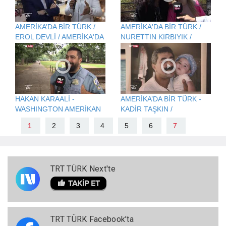
AMERİKA’DA BİR TÜRK /
AMERİKA'DA BİR TÜRK /
EROL DEVLİ / AMERİKA'DA
NURETTIN KIRBIYIK /
ÇANTA SEKTÖRÜ - MODA
AMERİKA'DA
FAYTONCULUK
HAKAN KARAALİ -
AMERİKA’DA BİR TÜRK -
WASHINGTON AMERİKAN
KADİR TAŞKIN /
POLİSİ
AMERİKA'DA TÜRK İŞİ
1
2
3
4
5
6
7
FIRIN
TRT TÜRK Next'te
TRT TÜRK Facebook’ta