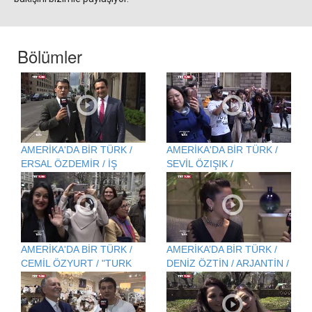
Bölümler
AMERİKA'DA BİR TÜRK /
AMERİKA'DA BİR TÜRK /
ERSAL ÖZDEMİR / İŞ
SEVİL ÖZIŞIK /
ADAMI / BİNA
AMERİKA'DA AVUKATLIK
RESTORASYONU
MESLEĞİ
AMERİKA'DA BİR TÜRK /
AMERİKA’DA BİR TÜRK /
CEMİL ÖZYURT / "TURK
DENİZ ÖZTİN / ARJANTİN /
OF AMERİCA" DERGİSİ
TANGO DERSLERİ
GENEL YAYIN YÖNETMENİ