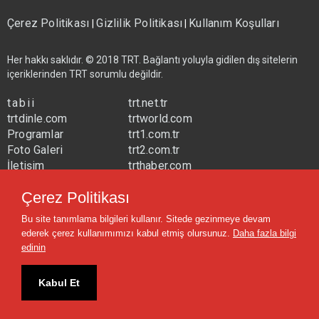
Çerez Politikası
Gizlilik Politikası
Kullanım Koşulları
|
|
Her hakkı saklıdır. © 2018 TRT. Bağlantı yoluyla gidilen dış sitelerin
içeriklerinden TRT sorumlu değildir.
tabii
trt.net.tr
trtdinle.com
trtworld.com
Programlar
trt1.com.tr
Foto Galeri
trt2.com.tr
İletişim
trthaber.com
Yayın Frekansları
trtspor.com.tr
Çerez Politikası
trtavaz.com.tr
Bu site tanımlama bilgileri kullanır. Sitede gezinmeye devam
trtmuzik.net.tr
ederek çerez kullanımımızı kabul etmiş olursunuz.
Daha fazla bilgi
trtcocuk.net.tr
edinin
Kabul Et