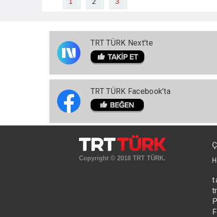
1
2
3
TRT TÜRK Next'te
TRT TÜRK Facebook’ta
Ç
Copyright © 2018 TRT TÜRK.
H
t
t
P
F