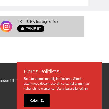
TRT TÜRK Instagram'da
Çerez Politikası
Bu site tanımlama bilgileri kullanır. Sitede
lerinden TRT sorumlu değildir.
gezinmeye devam ederek çerez kullanımımızı
kabul etmiş olursunuz.
Daha fazla bilgi edinin
Kabul Et