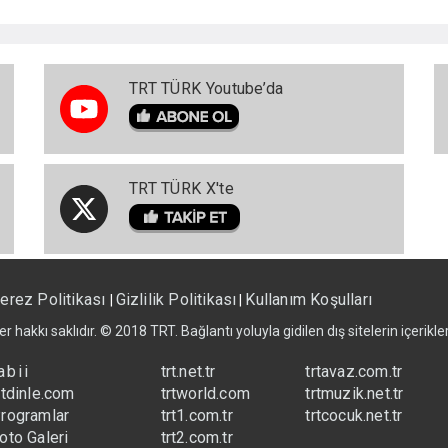
TRT TÜRK Youtube’da
TRT TÜRK X'te
erez Politikası
Gizlilik Politikası
Kullanım Koşulları
|
|
er hakkı saklıdır. © 2018 TRT. Bağlantı yoluyla gidilen dış sitelerin içerik
abii
trt.net.tr
trtavaz.com.tr
rtdinle.com
trtworld.com
trtmuzik.net.tr
rogramlar
trt1.com.tr
trtcocuk.net.tr
oto Galeri
trt2.com.tr