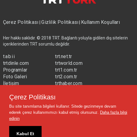
Çerez Politikası
Gizlilik Politikası
Kullanım Koşulları
|
|
Her hakkı saklıdır. © 2018 TRT. Bağlantı yoluyla gidilen dış sitelerin
içeriklerinden TRT sorumlu değildir.
tabii
trt.net.tr
trtdinle.com
trtworld.com
Programlar
trt1.com.tr
Foto Galeri
trt2.com.tr
İletişim
trthaber.com
Yayın Frekansları
trtspor.com.tr
Çerez Politikası
trtavaz.com.tr
Bu site tanımlama bilgileri kullanır. Sitede gezinmeye devam
trtmuzik.net.tr
ederek çerez kullanımımızı kabul etmiş olursunuz.
Daha fazla bilgi
trtcocuk.net.tr
edinin
Kabul Et