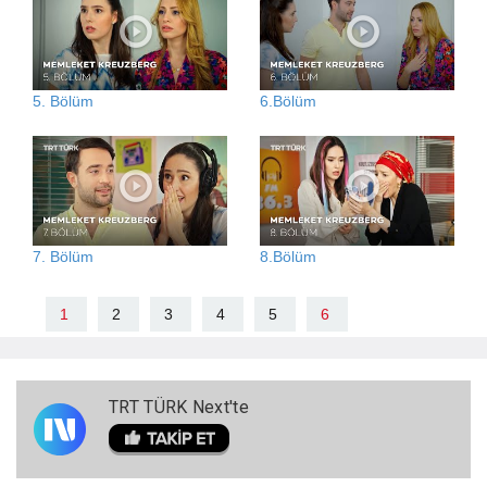
5. Bölüm
6.Bölüm
7. Bölüm
8.Bölüm
1
2
3
4
5
6
TRT TÜRK Next'te