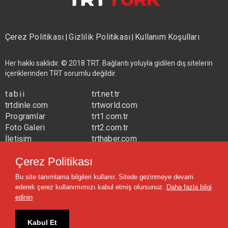
Çerez Politikası
Gizlilik Politikası
Kullanım Koşulları
|
|
Her hakkı saklıdır. © 2018 TRT. Bağlantı yoluyla gidilen dış sitelerin
içeriklerinden TRT sorumlu değildir.
tabii
trt.net.tr
trtdinle.com
trtworld.com
Programlar
trt1.com.tr
Foto Galeri
trt2.com.tr
İletişim
trthaber.com
Yayın Frekansları
trtspor.com.tr
Çerez Politikası
trtavaz.com.tr
Bu site tanımlama bilgileri kullanır. Sitede gezinmeye devam
trtmuzik.net.tr
ederek çerez kullanımımızı kabul etmiş olursunuz.
Daha fazla bilgi
trtcocuk.net.tr
edinin
Kabul Et