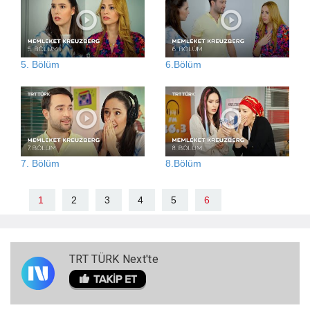
5. Bölüm
6.Bölüm
7. Bölüm
8.Bölüm
1
2
3
4
5
6
TRT TÜRK Next'te