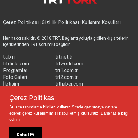
Çerez Politikası
Gizlilik Politikası
Kullanım Koşulları
|
|
Her hakkı saklıdır. © 2018 TRT. Bağlantı yoluyla gidilen dış sitelerin
içeriklerinden TRT sorumlu değildir.
tabii
trt.net.tr
trtdinle.com
trtworld.com
Programlar
trt1.com.tr
Foto Galeri
trt2.com.tr
İletişim
trthaber.com
Yayın Frekansları
trtspor.com.tr
Çerez Politikası
trtavaz.com.tr
Bu site tanımlama bilgileri kullanır. Sitede gezinmeye devam
trtmuzik.net.tr
ederek çerez kullanımımızı kabul etmiş olursunuz.
Daha fazla bilgi
trtcocuk.net.tr
edinin
Kabul Et