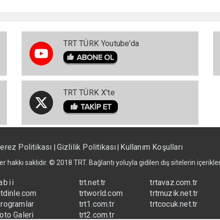
TRT TÜRK Youtube’da
TRT TÜRK X'te
erez Politikası
Gizlilik Politikası
Kullanım Koşulları
|
|
er hakkı saklıdır. © 2018 TRT. Bağlantı yoluyla gidilen dış sitelerin içerik
abii
trt.net.tr
trtavaz.com.tr
rtdinle.com
trtworld.com
trtmuzik.net.tr
rogramlar
trt1.com.tr
trtcocuk.net.tr
oto Galeri
trt2.com.tr