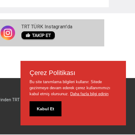
TRT TÜRK Instagram'da
Çerez Politikası
Bu site tanımlama bilgileri kullanır. Sitede
gezinmeye devam ederek çerez kullanımımızı
kabul etmiş olursunuz.
Daha fazla bilgi edinin
lerinden TRT sorumlu değildir.
Kabul Et