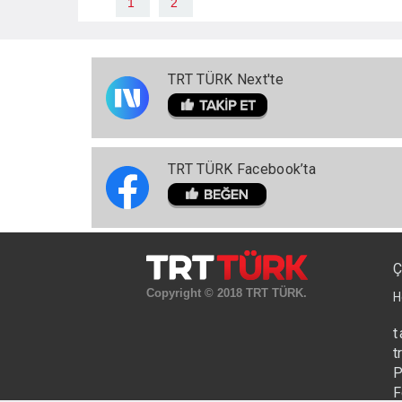
1
2
TRT TÜRK Next'te
TRT TÜRK Facebook’ta
Ç
Copyright © 2018 TRT TÜRK.
H
t
t
P
F