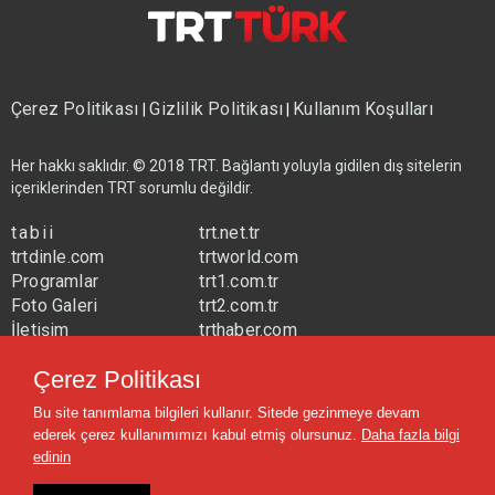
Çerez Politikası
Gizlilik Politikası
Kullanım Koşulları
|
|
Her hakkı saklıdır. © 2018 TRT. Bağlantı yoluyla gidilen dış sitelerin
içeriklerinden TRT sorumlu değildir.
tabii
trt.net.tr
trtdinle.com
trtworld.com
Programlar
trt1.com.tr
Foto Galeri
trt2.com.tr
İletişim
trthaber.com
Yayın Frekansları
trtspor.com.tr
Çerez Politikası
trtavaz.com.tr
Bu site tanımlama bilgileri kullanır. Sitede gezinmeye devam
trtmuzik.net.tr
ederek çerez kullanımımızı kabul etmiş olursunuz.
Daha fazla bilgi
trtcocuk.net.tr
edinin