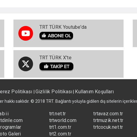
TRT TÜRK Youtube’da
TRT TÜRK X'te
erez Politikası
Gizlilik Politikası
Kullanım Koşulları
|
|
er hakkı saklıdır. © 2018 TRT. Bağlantı yoluyla gidilen dış sitelerin içerik
abii
trt.net.tr
trtavaz.com.tr
rtdinle.com
trtworld.com
trtmuzik.net.tr
rogramlar
trt1.com.tr
trtcocuk.net.tr
oto Galeri
trt2.com.tr