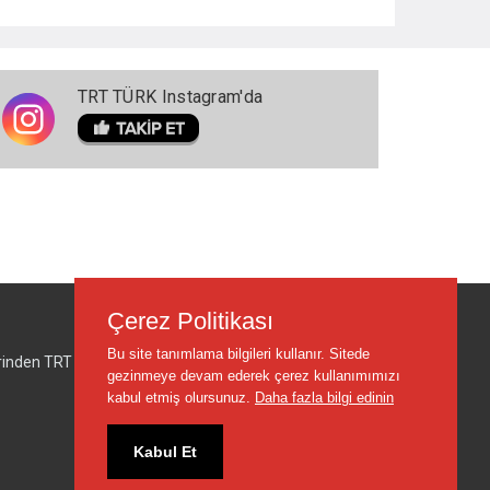
TRT TÜRK Instagram'da
Çerez Politikası
Bu site tanımlama bilgileri kullanır. Sitede
lerinden TRT sorumlu değildir.
gezinmeye devam ederek çerez kullanımımızı
kabul etmiş olursunuz.
Daha fazla bilgi edinin
Kabul Et