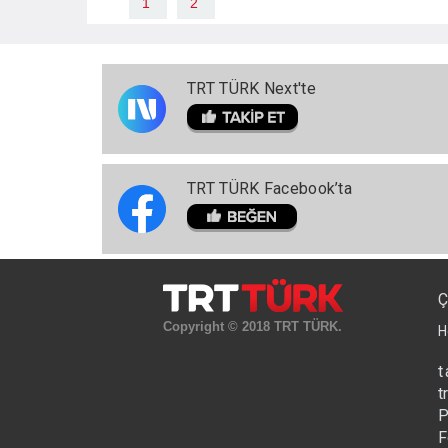
1
2
TRT TÜRK Next'te
TRT TÜRK Facebook’ta
Ç
Copyright © 2018 TRT TÜRK.
H
t
t
P
F