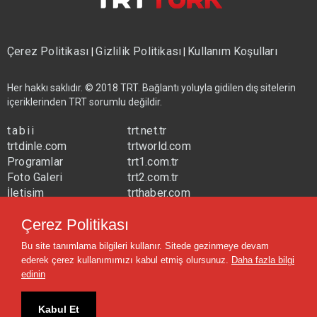
Çerez Politikası
Gizlilik Politikası
Kullanım Koşulları
|
|
Her hakkı saklıdır. © 2018 TRT. Bağlantı yoluyla gidilen dış sitelerin
içeriklerinden TRT sorumlu değildir.
tabii
trt.net.tr
trtdinle.com
trtworld.com
Programlar
trt1.com.tr
Foto Galeri
trt2.com.tr
İletişim
trthaber.com
Yayın Frekansları
trtspor.com.tr
Çerez Politikası
trtavaz.com.tr
Bu site tanımlama bilgileri kullanır. Sitede gezinmeye devam
trtmuzik.net.tr
ederek çerez kullanımımızı kabul etmiş olursunuz.
Daha fazla bilgi
trtcocuk.net.tr
edinin
Kabul Et