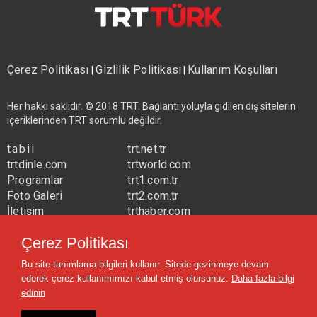
Çerez Politikası
Gizlilik Politikası
Kullanım Koşulları
|
|
Her hakkı saklıdır. © 2018 TRT. Bağlantı yoluyla gidilen dış sitelerin
içeriklerinden TRT sorumlu değildir.
tabii
trt.net.tr
trtdinle.com
trtworld.com
Programlar
trt1.com.tr
Foto Galeri
trt2.com.tr
İletişim
trthaber.com
Yayın Frekansları
trtspor.com.tr
Çerez Politikası
trtavaz.com.tr
Bu site tanımlama bilgileri kullanır. Sitede gezinmeye devam
trtmuzik.net.tr
ederek çerez kullanımımızı kabul etmiş olursunuz.
Daha fazla bilgi
trtcocuk.net.tr
edinin