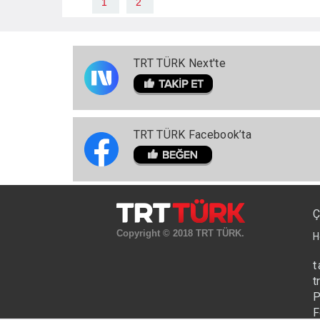
1
2
TRT TÜRK Next'te
TRT TÜRK Facebook’ta
Ç
Copyright © 2018 TRT TÜRK.
H
t
t
P
F