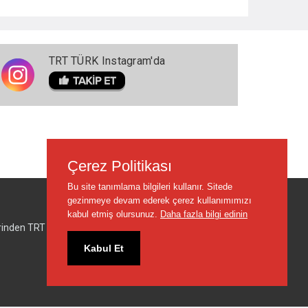
TRT TÜRK Instagram'da
Çerez Politikası
Bu site tanımlama bilgileri kullanır. Sitede
gezinmeye devam ederek çerez kullanımımızı
kabul etmiş olursunuz.
Daha fazla bilgi edinin
lerinden TRT sorumlu değildir.
Kabul Et