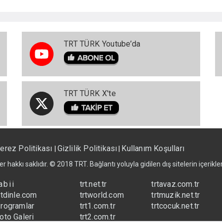
TRT TÜRK Youtube’da
TRT TÜRK X'te
erez Politikası
Gizlilik Politikası
Kullanım Koşulları
|
|
er hakkı saklıdır. © 2018 TRT. Bağlantı yoluyla gidilen dış sitelerin içerik
abii
trt.net.tr
trtavaz.com.tr
rtdinle.com
trtworld.com
trtmuzik.net.tr
rogramlar
trt1.com.tr
trtcocuk.net.tr
oto Galeri
trt2.com.tr