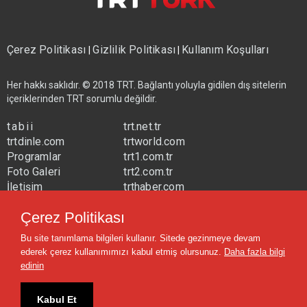
Çerez Politikası
Gizlilik Politikası
Kullanım Koşulları
|
|
Her hakkı saklıdır. © 2018 TRT. Bağlantı yoluyla gidilen dış sitelerin
içeriklerinden TRT sorumlu değildir.
tabii
trt.net.tr
trtdinle.com
trtworld.com
Programlar
trt1.com.tr
Foto Galeri
trt2.com.tr
İletişim
trthaber.com
Yayın Frekansları
trtspor.com.tr
Çerez Politikası
trtavaz.com.tr
Bu site tanımlama bilgileri kullanır. Sitede gezinmeye devam
trtmuzik.net.tr
ederek çerez kullanımımızı kabul etmiş olursunuz.
Daha fazla bilgi
trtcocuk.net.tr
edinin
Kabul Et