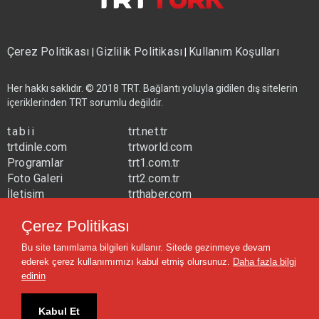
Çerez Politikası
Gizlilik Politikası
Kullanım Koşulları
|
|
Her hakkı saklıdır. © 2018 TRT. Bağlantı yoluyla gidilen dış sitelerin
içeriklerinden TRT sorumlu değildir.
tabii
trt.net.tr
trtdinle.com
trtworld.com
Programlar
trt1.com.tr
Foto Galeri
trt2.com.tr
İletişim
trthaber.com
Yayın Frekansları
trtspor.com.tr
Çerez Politikası
trtavaz.com.tr
Bu site tanımlama bilgileri kullanır. Sitede gezinmeye devam
trtmuzik.net.tr
ederek çerez kullanımımızı kabul etmiş olursunuz.
Daha fazla bilgi
trtcocuk.net.tr
edinin
Kabul Et