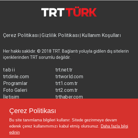
Çerez Politikası
Gizlilik Politikası
Kullanım Koşulları
|
|
Her hakkı saklıdır. © 2018 TRT. Bağlantı yoluyla gidilen dış sitelerin
içeriklerinden TRT sorumlu değildir.
tabii
trt.net.tr
trtdinle.com
trtworld.com
Programlar
trt1.com.tr
Foto Galeri
trt2.com.tr
İletişim
trthaber.com
Yayın Frekansları
trtspor.com.tr
Çerez Politikası
trtavaz.com.tr
Bu site tanımlama bilgileri kullanır. Sitede gezinmeye devam
trtmuzik.net.tr
ederek çerez kullanımımızı kabul etmiş olursunuz.
Daha fazla bilgi
trtcocuk.net.tr
edinin