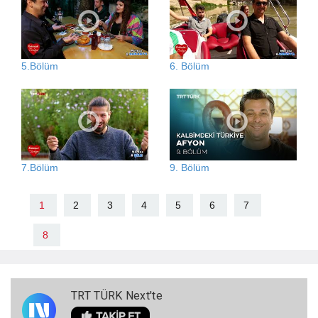
5.Bölüm
6. Bölüm
7.Bölüm
9. Bölüm
1
2
3
4
5
6
7
8
TRT TÜRK Next'te