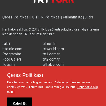
Çerez Politikası
Gizlilik Politikası
Kullanım Koşulları
|
|
Her hakkı saklıdır. © 2018 TRT. Bağlantı yoluyla gidilen dış sitelerin
içeriklerinden TRT sorumlu değildir.
tabii
trt.net.tr
trtdinle.com
trtworld.com
Programlar
trt1.com.tr
Foto Galeri
trt2.com.tr
İletişim
trthaber.com
Yayın Frekansları
trtspor.com.tr
Çerez Politikası
trtavaz.com.tr
Bu site tanımlama bilgileri kullanır. Sitede gezinmeye devam
trtmuzik.net.tr
ederek çerez kullanımımızı kabul etmiş olursunuz.
Daha fazla bilgi
trtcocuk.net.tr
edinin
Kabul Et