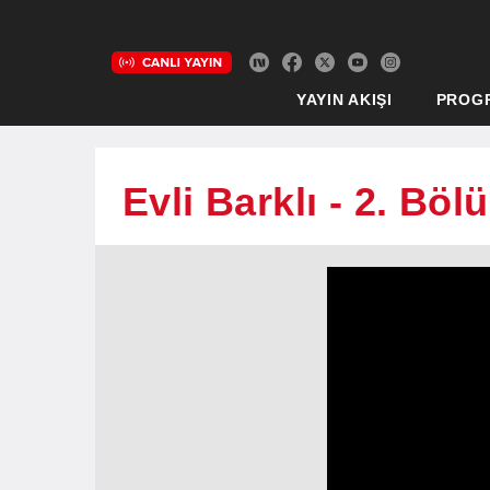
YAYIN AKIŞI
PROG
Evli Barklı - 2. Böl