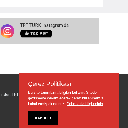
TRT TÜRK Instagram'da
Çerez Politikası
Bu site tanımlama bilgileri kullanır. Sitede
lerinden TRT sorumlu değildir.
gezinmeye devam ederek çerez kullanımımızı
kabul etmiş olursunuz.
Daha fazla bilgi edinin
Kabul Et