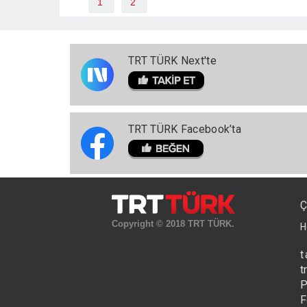
1
2
TRT TÜRK Next'te
TRT TÜRK Facebook’ta
Ç
Copyright © 2018 TRT TÜRK.
H
t
t
P
F