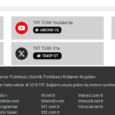
TRT TÜRK Youtube’da
TRT TÜRK X'te
erez Politikası
Gizlilik Politikası
Kullanım Koşulları
|
|
er hakkı saklıdır. © 2018 TRT. Bağlantı yoluyla gidilen dış sitelerin içerik
abii
trt.net.tr
trtavaz.com.tr
rtdinle.com
trtworld.com
trtmuzik.net.tr
rogramlar
trt1.com.tr
trtcocuk.net.tr
oto Galeri
trt2.com.tr