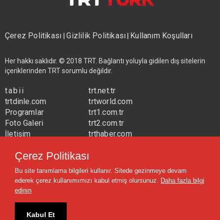
Çerez Politikası
Gizlilik Politikası
Kullanım Koşulları
|
|
Her hakkı saklıdır. © 2018 TRT. Bağlantı yoluyla gidilen dış sitelerin
içeriklerinden TRT sorumlu değildir.
tabii
trt.net.tr
trtdinle.com
trtworld.com
Programlar
trt1.com.tr
Foto Galeri
trt2.com.tr
İletişim
trthaber.com
Yayın Frekansları
trtspor.com.tr
Çerez Politikası
trtavaz.com.tr
Bu site tanımlama bilgileri kullanır. Sitede gezinmeye devam
trtmuzik.net.tr
ederek çerez kullanımımızı kabul etmiş olursunuz.
Daha fazla bilgi
trtcocuk.net.tr
edinin
Kabul Et