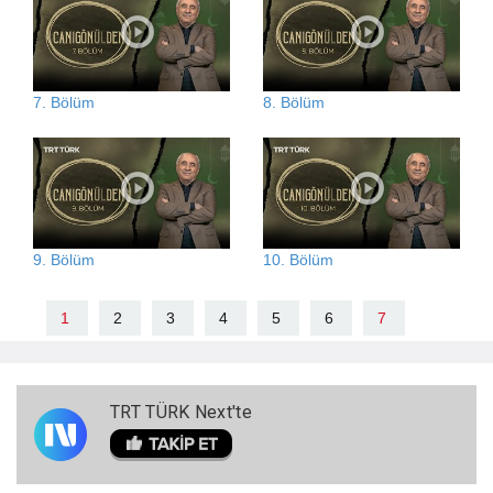
7. Bölüm
8. Bölüm
9. Bölüm
10. Bölüm
1
2
3
4
5
6
7
TRT TÜRK Next'te