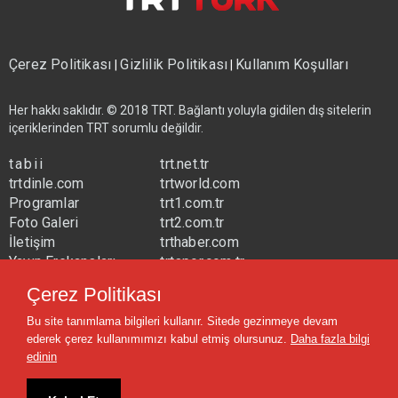
Çerez Politikası
Gizlilik Politikası
Kullanım Koşulları
|
|
Her hakkı saklıdır. © 2018 TRT. Bağlantı yoluyla gidilen dış sitelerin
içeriklerinden TRT sorumlu değildir.
tabii
trt.net.tr
trtdinle.com
trtworld.com
Programlar
trt1.com.tr
Foto Galeri
trt2.com.tr
İletişim
trthaber.com
Yayın Frekansları
trtspor.com.tr
Çerez Politikası
trtavaz.com.tr
trtmuzik.net.tr
Bu site tanımlama bilgileri kullanır. Sitede gezinmeye devam
trtcocuk.net.tr
ederek çerez kullanımımızı kabul etmiş olursunuz.
Daha fazla bilgi
edinin