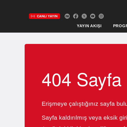
YAYIN AKIŞI
PROG
404 Sayfa
Erişmeye çalıştığınız sayfa bu
Sayfa kaldırılmış veya eksik gir