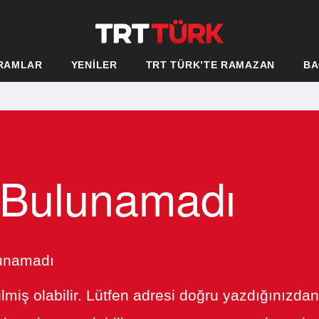
RAMLAR
YENİLER
TRT TÜRK’TE RAMAZAN
BA
 Bulunamadı
lunamadı
ilmiş olabilir. Lütfen adresi doğru yazdığınızda