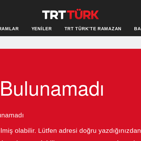
RAMLAR
YENİLER
TRT TÜRK’TE RAMAZAN
BA
 Bulunamadı
lunamadı
ilmiş olabilir. Lütfen adresi doğru yazdığınızda