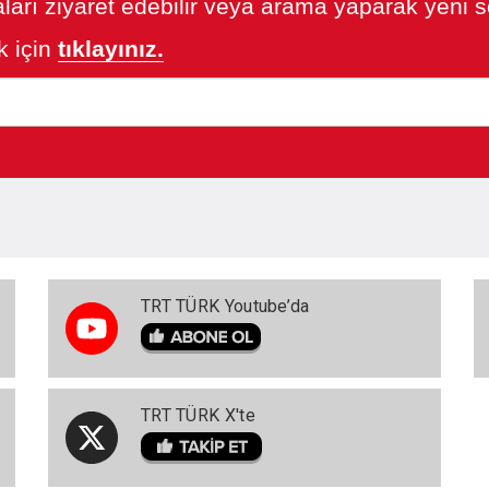
ları ziyaret edebilir veya arama yaparak yeni so
 için
tıklayınız.
TRT TÜRK Youtube’da
TRT TÜRK X'te