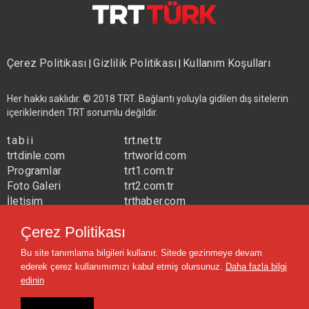
Çerez Politikası
Gizlilik Politikası
Kullanım Koşulları
|
|
Her hakkı saklıdır. © 2018 TRT. Bağlantı yoluyla gidilen dış sitelerin
içeriklerinden TRT sorumlu değildir.
tabii
trt.net.tr
trtdinle.com
trtworld.com
Programlar
trt1.com.tr
Foto Galeri
trt2.com.tr
İletişim
trthaber.com
Yayın Frekansları
trtspor.com.tr
Çerez Politikası
trtavaz.com.tr
Bu site tanımlama bilgileri kullanır. Sitede gezinmeye devam
trtmuzik.net.tr
ederek çerez kullanımımızı kabul etmiş olursunuz.
Daha fazla bilgi
trtcocuk.net.tr
edinin