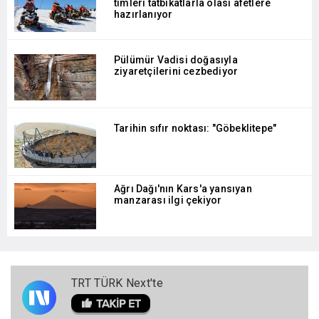
timleri tatbikatlarla olası afetlere
hazırlanıyor
Pülümür Vadisi doğasıyla
ziyaretçilerini cezbediyor
Tarihin sıfır noktası: "Göbeklitepe"
Ağrı Dağı'nın Kars'a yansıyan
manzarası ilgi çekiyor
TRT TÜRK Next'te