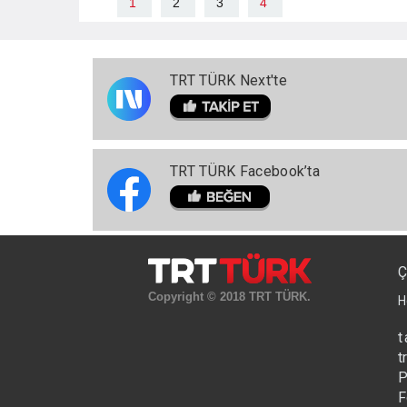
1
2
3
4
TRT TÜRK Next'te
TRT TÜRK Facebook’ta
Ç
Copyright © 2018 TRT TÜRK.
H
t
t
P
F