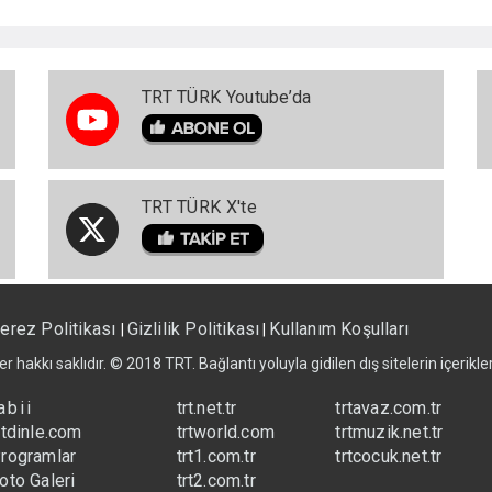
TRT TÜRK Youtube’da
TRT TÜRK X'te
erez Politikası
Gizlilik Politikası
Kullanım Koşulları
|
|
er hakkı saklıdır. © 2018 TRT. Bağlantı yoluyla gidilen dış sitelerin içerik
abii
trt.net.tr
trtavaz.com.tr
rtdinle.com
trtworld.com
trtmuzik.net.tr
rogramlar
trt1.com.tr
trtcocuk.net.tr
oto Galeri
trt2.com.tr