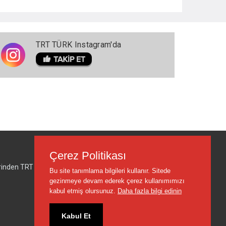
TRT TÜRK Instagram'da
Çerez Politikası
lerinden TRT sorumlu değildir.
Bu site tanımlama bilgileri kullanır. Sitede
gezinmeye devam ederek çerez kullanımımızı
kabul etmiş olursunuz.
Daha fazla bilgi edinin
Kabul Et