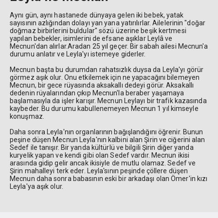
Aynı gün, aynı hastanede dünyaya gelen iki bebek, yatak
sayısının azlığından dolayı yan yana yatırılırlar. Ailelerinin "doğar
doğmaz birbirlerini buldular" sözü üzerine beşik kertmesi
yapılan bebekler, isimlerini de efsane aşıklar Leylâ ve
Mecnun'dan alırlar.Aradan 25 yıl geçer. Bir sabah ailesi Mecnun'a
durumu anlatır ve Leyla'yı istemeye giderler.
Mecnun başta bu durumdan rahatsızlık duysa da Leyla'yı görür
görmez aşık olur. Onu etkilemek için ne yapacağını bilemeyen
Mecnun, bir gece rüyasında aksakallı dedeyi görür. Aksakallı
dedenin rüyalarından çıkıp Mecnun'la beraber yaşamaya
başlamasıyla da işler karışır. Mecnun Leylayı bir trafik kazasında
kaybeder. Bu durumu kabullenemeyen Mecnun 1 yıl kimseyle
konuşmaz.
Daha sonra Leyla'nın organlarının bağışlandığını öğrenir. Bunun
peşine düşen Mecnun Leyla'nın kalbini alan Şirin ve ciğerini alan
Sedef ile tanışır. Bir yanda kültürlü ve bilgili Şirin diğer yanda
kuryelik yapan ve kendi gibi olan Sedef vardır. Mecnun ikisi
arasında gidip gelir ancak ikisiyle de mutlu olamaz. Sedef ve
Şirin mahalleyi terk eder. Leyla'sının peşinde çöllere düşen
Mecnun daha sonra babasının eski bir arkadaşı olan Ömer'in kızı
Leyla'ya aşık olur.