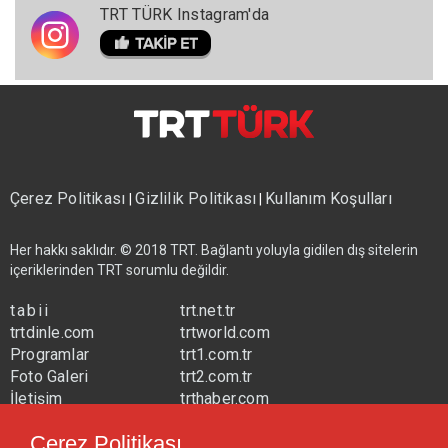
TRT TÜRK Instagram'da
Çerez Politikası
Gizlilik Politikası
Kullanım Koşulları
|
|
Her hakkı saklıdır. © 2018 TRT. Bağlantı yoluyla gidilen dış sitelerin
içeriklerinden TRT sorumlu değildir.
tabii
trt.net.tr
trtdinle.com
trtworld.com
Programlar
trt1.com.tr
Foto Galeri
trt2.com.tr
İletişim
trthaber.com
Yayın Frekansları
trtspor.com.tr
Çerez Politikası