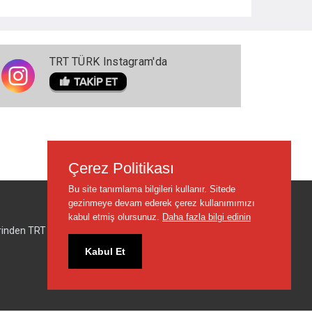
TRT TÜRK Instagram'da
Çerez Politikası
Bu site tanımlama bilgileri kullanır. Sitede
gezinmeye devam ederek çerez kullanımımızı
kabul etmiş olursunuz.
Daha fazla bilgi edinin
lerinden TRT sorumlu değildir.
Kabul Et