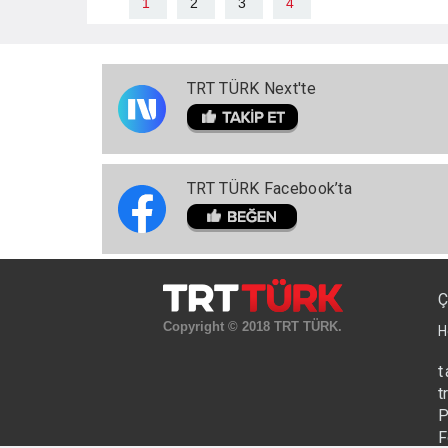
1
2
3
4
TRT TÜRK Next'te
TRT TÜRK Facebook’ta
Ç
Copyright © 2018 TRT TÜRK.
H
t
t
P
F