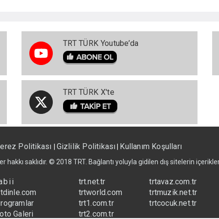
TRT TÜRK Youtube’da
TRT TÜRK X'te
erez Politikası
Gizlilik Politikası
Kullanım Koşulları
|
|
er hakkı saklıdır. © 2018 TRT. Bağlantı yoluyla gidilen dış sitelerin içerik
abii
trt.net.tr
trtavaz.com.tr
rtdinle.com
trtworld.com
trtmuzik.net.tr
rogramlar
trt1.com.tr
trtcocuk.net.tr
oto Galeri
trt2.com.tr