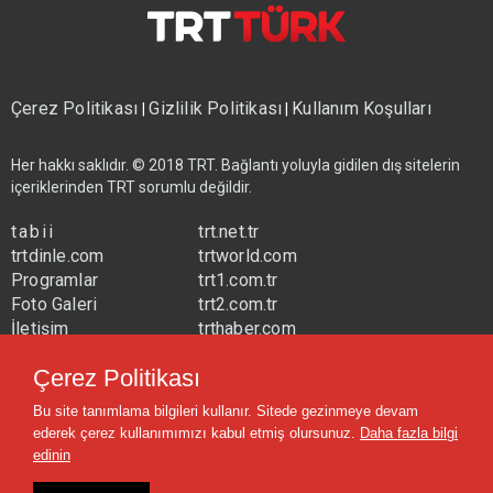
Çerez Politikası
Gizlilik Politikası
Kullanım Koşulları
|
|
Her hakkı saklıdır. © 2018 TRT. Bağlantı yoluyla gidilen dış sitelerin
içeriklerinden TRT sorumlu değildir.
tabii
trt.net.tr
trtdinle.com
trtworld.com
Programlar
trt1.com.tr
Foto Galeri
trt2.com.tr
İletişim
trthaber.com
Yayın Frekansları
trtspor.com.tr
Çerez Politikası
trtavaz.com.tr
Bu site tanımlama bilgileri kullanır. Sitede gezinmeye devam
trtmuzik.net.tr
ederek çerez kullanımımızı kabul etmiş olursunuz.
Daha fazla bilgi
trtcocuk.net.tr
edinin